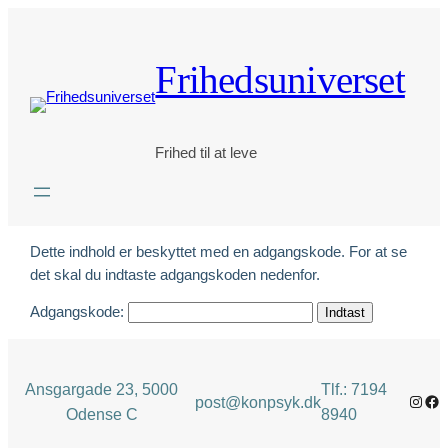
Spring
til
indhold
Frihedsuniverset
Frihed til at leve
Dette indhold er beskyttet med en adgangskode. For at se
det skal du indtaste adgangskoden nedenfor.
Adgangskode:
Ansgargade 23, 5000
Tlf.: 7194
Insta
Fa
post@konpsyk.dk
Odense C
8940